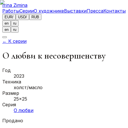
Irina Zimina
Работы
Серии
О художнике
Выставки
Пресса
Контакты
EUR
/
USD
/
RUB
en
ru
en
ru
←
К серии
О любви к несовершенству
Год
2023
Техника
холст/масло
Размер
25x25
Серия
О любви
Продано