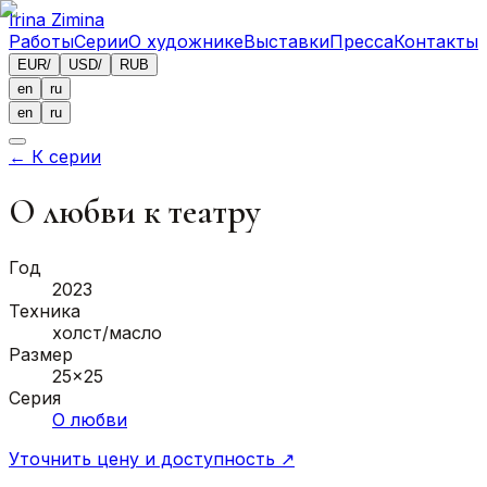
Irina Zimina
Работы
Серии
О художнике
Выставки
Пресса
Контакты
EUR
/
USD
/
RUB
en
ru
en
ru
←
К серии
О любви к театру
Год
2023
Техника
холст/масло
Размер
25x25
Серия
О любви
Уточнить цену и доступность
↗