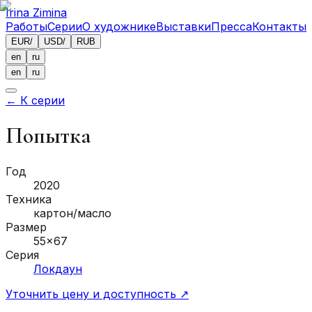
Irina Zimina
Работы
Серии
О художнике
Выставки
Пресса
Контакты
EUR
/
USD
/
RUB
en
ru
en
ru
←
К серии
Попытка
Год
2020
Техника
картон/масло
Размер
55x67
Серия
Локдаун
Уточнить цену и доступность
↗