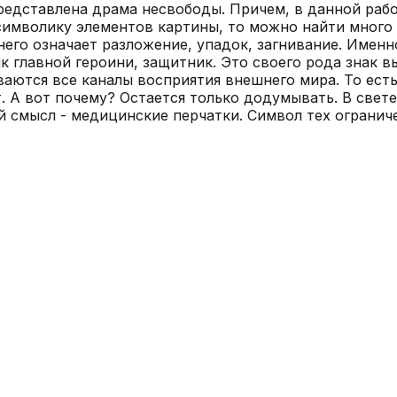
 представлена драма несвободы. Причем, в данной раб
символику элементов картины, то можно найти много 
инего означает разложение, упадок, загнивание. Имен
к главной героини, защитник. Это своего рода знак 
ются все каналы восприятия внешнего мира. То есть п
 А вот почему? Остается только додумывать. В свете
й смысл - медицинские перчатки. Символ тех огранич