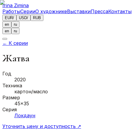
Irina Zimina
Работы
Серии
О художнике
Выставки
Пресса
Контакты
EUR
/
USD
/
RUB
en
ru
en
ru
←
К серии
Жатва
Год
2020
Техника
картон/масло
Размер
45x35
Серия
Локдаун
Уточнить цену и доступность
↗