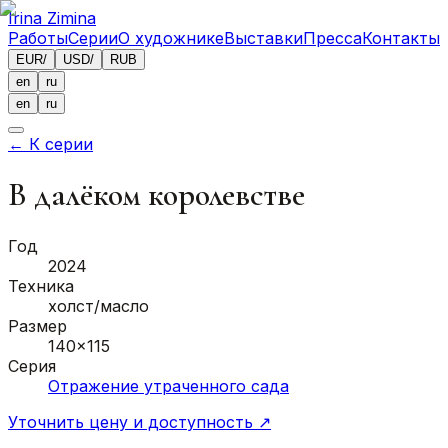
Irina Zimina
Работы
Серии
О художнике
Выставки
Пресса
Контакты
EUR
/
USD
/
RUB
en
ru
en
ru
←
К серии
В далёком королевстве
Год
2024
Техника
холст/масло
Размер
140x115
Серия
Отражение утраченного сада
Уточнить цену и доступность
↗