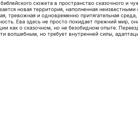
 библейского сюжета в пространство сказочного и чуж
рывается новая территория, наполненная неизвестны
стая, тревожная и одновременно притягательная среда
ость. Ева здесь не просто покидает прежний мир, он
ации как о сказочном, но не безобидном опыте. Перее
чти волшебным, но требует внутренней силы, адаптаци