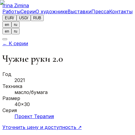
Irina Zimina
Работы
Серии
О художнике
Выставки
Пресса
Контакты
EUR
/
USD
/
RUB
en
ru
en
ru
←
К серии
Чужие руки 2.0
Год
2021
Техника
масло/бумага
Размер
40x30
Серия
Проект Терапия
Уточнить цену и доступность
↗