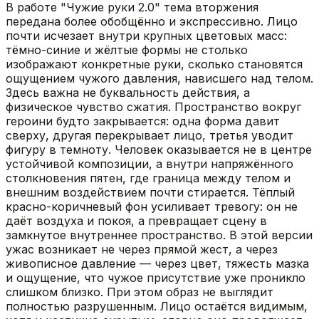
В работе "Чужие руки 2.0" тема вторжения
передана более обобщённо и экспрессивно. Лицо
почти исчезает внутри крупных цветовых масс:
тёмно-синие и жёлтые формы не столько
изображают конкретные руки, сколько становятся
ощущением чужого давления, нависшего над телом.
Здесь важна не буквальность действия, а
физическое чувство сжатия. Пространство вокруг
героини будто закрывается: одна форма давит
сверху, другая перекрывает лицо, третья уводит
фигуру в темноту. Человек оказывается не в центре
устойчивой композиции, а внутри напряжённого
столкновения пятен, где граница между телом и
внешним воздействием почти стирается. Тёплый
красно-коричневый фон усиливает тревогу: он не
даёт воздуха и покоя, а превращает сцену в
замкнутое внутреннее пространство. В этой версии
ужас возникает не через прямой жест, а через
живописное давление — через цвет, тяжесть мазка
и ощущение, что чужое присутствие уже проникло
слишком близко. При этом образ не выглядит
полностью разрушенным. Лицо остаётся видимым,