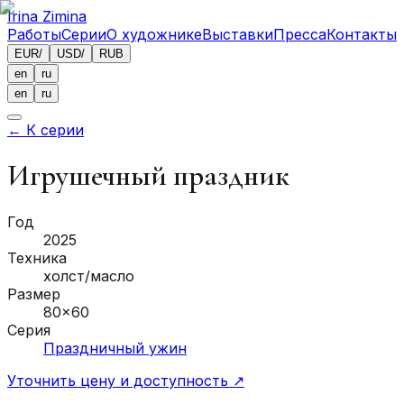
Irina Zimina
Работы
Серии
О художнике
Выставки
Пресса
Контакты
EUR
/
USD
/
RUB
en
ru
en
ru
←
К серии
Игрушечный праздник
Год
2025
Техника
холст/масло
Размер
80x60
Серия
Праздничный ужин
Уточнить цену и доступность
↗