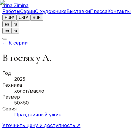
Irina Zimina
Работы
Серии
О художнике
Выставки
Пресса
Контакты
EUR
/
USD
/
RUB
en
ru
en
ru
←
К серии
В гостях у Л.
Год
2025
Техника
холст/масло
Размер
50x50
Серия
Праздничный ужин
Уточнить цену и доступность
↗